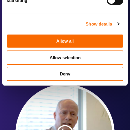
Marketing
Show details
"Ze stoppen pas op het moment dat wij zeggen dat we
Allow all
100% tevreden zijn."
Allow selection
Esther van Vliet
Marketeer
Deny