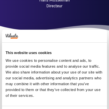
Directeur
Wat is een Motion Graphic?
This website uses cookies
Motion Graphics zijn onderdeel van animatie, alleen is deze
We use cookies to personalise content and ads, to
categorie niet story-driven. Bij Motion Graphics wordt er
provide social media features and to analyse our traffic.
geen verhaal gecreëerd, maar gaat het meer om
We also share information about your use of our site with
bewegende logo’s of teksten om een product of dienst te
our social media, advertising and analytics partners who
promoten. Motion Graphics worden veel gebruikt voor
may combine it with other information that you’ve
commerciële en promotionele doeleinden.
provided to them or that they’ve collected from your use
of their services.
Gebruik van Motion Graphics