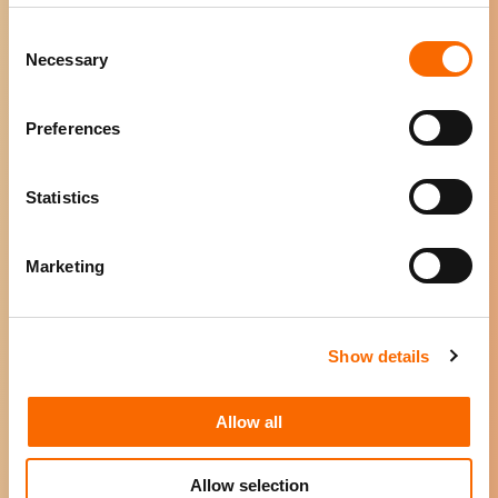
Consent
Necessary
Selection
Preferences
200+ pagina's over de optimale
Statistics
inzet van video.
Marketing
Viduation™ Model: het ultieme
video marketing model.
Show details
Eindelijk een manier om
videoresultaten te meten met de
Allow all
Effe-Effi™ Methode.
Allow selection