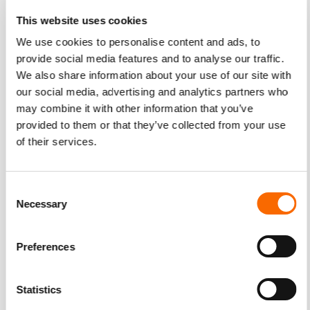
Gebruik mensen die mensen overtuigen
This website uses cookies
We use cookies to personalise content and ads, to
Een voorbeeld hiervan is YouTuber Hannah Hart die met
provide social media features and to analyse our traffic.
enorme successen precies weet hoe ze een kijker kan
We also share information about your use of our site with
inpakken. Als we haar advies moeten opvolgen is het
our social media, advertising and analytics partners who
vooral belangrijk dat je mensen laat zien in de advertentie
may combine it with other information that you’ve
die “echt” zijn. Let bij je casting dus goed op hoe natuurlijk
provided to them or that they’ve collected from your use
iemand over komt. Sterker nog, je kunt beter iemand
of their services.
hebben die misschien niet het allerbeste acteert maar wel
zichzelf is dan iemand die een Oscar zou kunnen winnen
Consent
maar verder geen connectie weet te maken met de kijker.
Necessary
Selection
Muziek of niet?
Preferences
Muziek is waarschijnlijk het lastigste punt als het gaat om
de eerste vijf seconden van je video advertentie. Zo blijkt
dat rustgevende en kalmerende muziek een absolute no-go
Statistics
is en het grootste deel van de kijkers gegarandeerd door