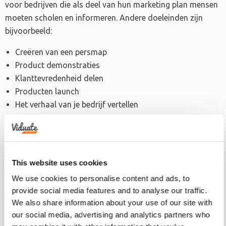
voor bedrijven die als deel van hun marketing plan mensen
moeten scholen en informeren. Andere doeleinden zijn
bijvoorbeeld:
Creëren van een persmap
Product demonstraties
Klanttevredenheid delen
Producten launch
Het verhaal van je bedrijf vertellen
Er is een goede reden om video brochures te overwegen als
toevoeging aan je marketing strategieën. Uit een
onderzoek van Invodo blijkt dat 52% van de consumenten
This website uses cookies
zich zekerder voelt in hun beslissing over een aankoop na
het kijken van video’s over de producten. Video brochures
We use cookies to personalise content and ads, to
provide social media features and to analyse our traffic.
zijn dus een onmisbare tool wanneer jij als bedrijf slimme
We also share information about your use of our site with
marketing wilt combineren met de nieuwste trend.
our social media, advertising and analytics partners who