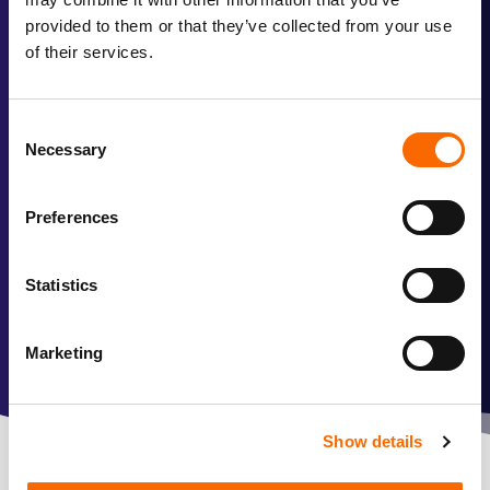
provided to them or that they’ve collected from your use
of their services.
Consent
Necessary
Selection
“Vooral de creatieve insteek verraste me. Het gebruik van
dieren, een wolf, een paard en een roofvogel om emotie
Preferences
over te brengen dat heeft fantastisch gewerkt.”
Statistics
Hans Mosselman
Directeur
Marketing
Show details