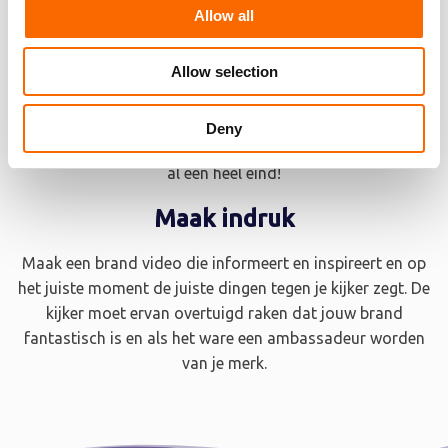
Allow all
Laat zien wie je bent met een brand
video
Allow selection
Met een brand video kun je laten zien wat jouw bijzondere
kwaliteiten zijn en kun je je onderscheiden ten opzichte van
Deny
je concurrenten. Met een goede brand video ben je namelijk
al een heel eind!
Maak indruk
Maak een brand video die informeert en inspireert en op
het juiste moment de juiste dingen tegen je kijker zegt. De
kijker moet ervan overtuigd raken dat jouw brand
fantastisch is en als het ware een ambassadeur worden
van je merk.