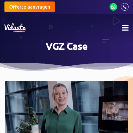
Offerte aanvragen
Mob
me
VGZ Case