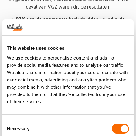
geval van VGZ waren dit de resultaten:
>
83%
van de ontvangers keek de video volledig uit
> Een gemiddelde waardering van een
8,9
> Een forse stijging in NPS ten opzichte van het afgelopen
jaar
This website uses cookies
We use cookies to personalise content and ads, to
provide social media features and to analyse our traffic.
We also share information about your use of our site with
our social media, advertising and analytics partners who
may combine it with other information that you’ve
provided to them or that they’ve collected from your use
of their services.
Consent
Necessary
Selection