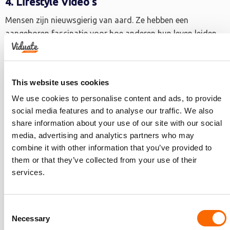
4. Lifestyle Video’s
Mensen zijn nieuwsgierig van aard. Ze hebben een
aangeboren fascinatie voor hoe anderen hun leven leiden.
Ze willen ergens bij horen en er is geen ander medium te
bedenken dan digitale video om snel een hechte groep te
vormen. In tegenstelling tot geschreven artikelen zorgen
This website uses cookies
video’s voor meer sfeer en uitstraling. Daarom zijn lifestyle
We use cookies to personalise content and ads, to provide
video’s opwindender en beter geschikt voor gebruik in
social media features and to analyse our traffic. We also
blogs en roepen kijkers sneller op tot het nemen van actie.
share information about your use of our site with our social
Ze gaan daarbij ook makkelijker viraal dan andere media.
media, advertising and analytics partners who may
combine it with other information that you’ve provided to
them or that they’ve collected from your use of their
5. Merkverhalen
services.
De mens is visueel ingesteld, maar verhalen worden nog
vaak verteld met geschreven woorden. Toch pakt je publiek
Consent
de boodschap beter op met audiovisuele media. Een
Necessary
Selection
pagina met informatie “Over Ons” kan koud en formeel