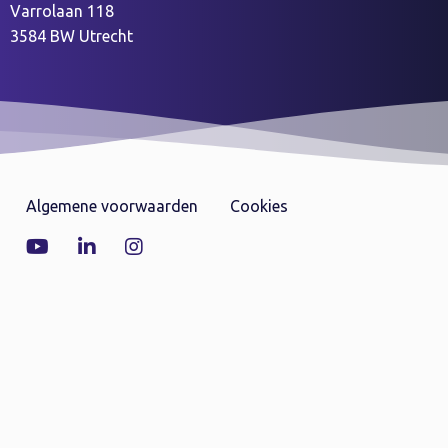
Varrolaan 118
3584 BW Utrecht
Algemene voorwaarden
Cookies
Volg
Volg
Volg
ons
ons
ons
via
via
via
Youtube
LinkedIn
Instagram